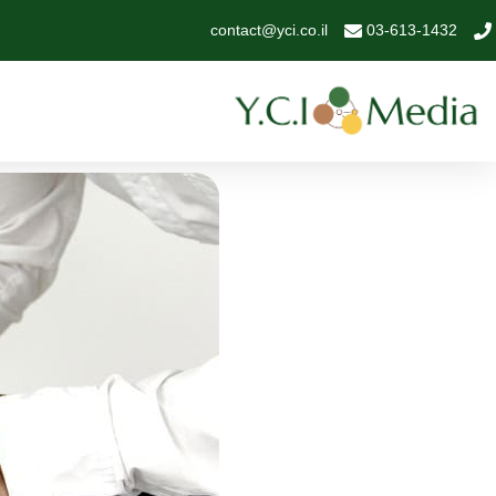
contact@yci.co.il
03-613-1432