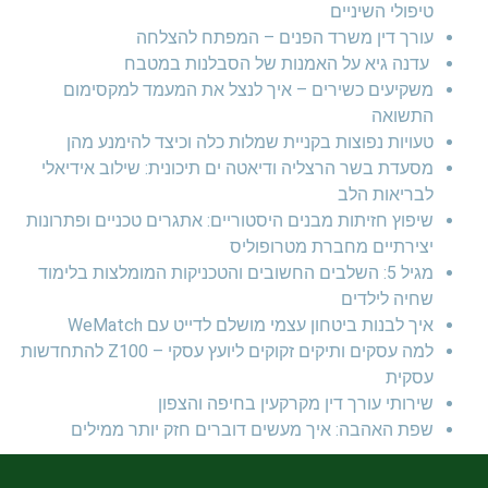
טיפולי השיניים
עורך דין משרד הפנים – המפתח להצלחה
עדנה גיא על האמנות של הסבלנות במטבח
משקיעים כשירים – איך לנצל את המעמד למקסימום
התשואה
טעויות נפוצות בקניית שמלות כלה וכיצד להימנע מהן
מסעדת בשר הרצליה ודיאטה ים תיכונית: שילוב אידיאלי
לבריאות הלב
שיפוץ חזיתות מבנים היסטוריים: אתגרים טכניים ופתרונות
יצירתיים מחברת מטרופוליס
מגיל 5: השלבים החשובים והטכניקות המומלצות בלימוד
שחיה לילדים
איך לבנות ביטחון עצמי מושלם לדייט עם WeMatch
למה עסקים ותיקים זקוקים ליועץ עסקי – Z100 להתחדשות
עסקית
שירותי עורך דין מקרקעין בחיפה והצפון
שפת האהבה: איך מעשים דוברים חזק יותר ממילים