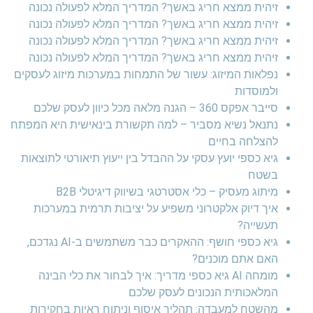
זיהית ממצא חריג באשך? המדריך המלא לפעולה נכונה
זיהית ממצא חריג באשך? המדריך המלא לפעולה נכונה
זיהית ממצא חריג באשך? המדריך המלא לפעולה נכונה
זיהית ממצא חריג באשך? המדריך המלא לפעולה נכונה
נפלאות המיזוג: עשור של התמחות במערכות מיזוג לעסקים
ולמוסדות
סייבר אפקס 360 – הגנה מלאה מכל כיוון לעסק שלכם
נתנאל נשיא מסביר – למה תקשורת בינאישית היא המפתח
להצלחה בחיים
גיא כספי יועץ עסקי על ההבדל בין ייעוץ תיאורטי לתוצאות
בשטח
מיתוג מעסיק – כלי אסטרטגי בשיווק דיגיטלי B2B
איך דיוק אלקטרוני משפיע על יציבות תרמית במערכות
תעשייה?
גיא כספי חושף: ההאקרים כבר משתמשים ב-AI נגדכם,
האם אתם מוכנים?
מומחה AI גיא כספי מדריך: איך לבחור את כלי הבינה
המלאכותית הנכונים לעסק שלכם
מהשטח למעבדה: תהליך איסוף וניתוח ראיות בחקירות