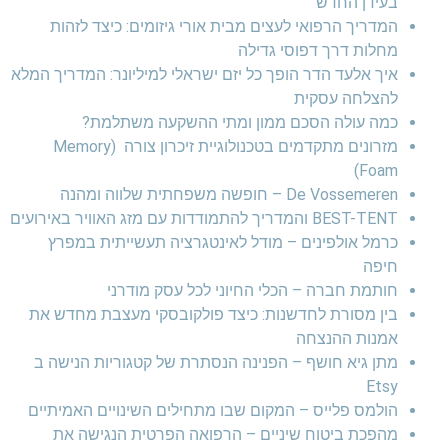
בעידן החדש
המדריך הרפואי לעצים מבית אורי גיזומים: כיצד לזהות
מחלות דרך דפוסי גדילה
איך אלעד הדר הופך כל יזם ישראלי למיליונר: המדריך המלא
להצלחה עסקית
כמה עולה הסכם ממון ומתי ההשקעה משתלמת?
מזרונים מתקדמים בטכנולוגיית זיכרון צורה (Memory
Foam)
De Vossemeren – חופשה משפחתית שלווה ומהנה
BEST-TENT והמדריך להתמודדות עם מזג האוויר באירועים
כרמל אולפינים – מודל לאינטגרציה תעשייתית במפרץ
חיפה
חותמת חברה – הכלי החיוני לכל עסק מודרני
בין מסורת לחדשנות: כיצד פולקובסקי מעצבת מחדש את
אמנות ההנצחה
מתן גיא חושף – הפנינה הנסתרת של קטגוריות הנישה ב
Etsy
הולמס פלייס – המקום שבו מתחילים השינויים האמיתיים
מהפכת ביטוח שיניים – הרפואה הפרטית הנגישה את