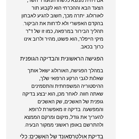
אם זיהית ממצא כלשהו המעורר חשד,
הצעד הבא וההכרחי הוא לקבוע תור
לאורולוג. יתרה מכך, חשוב להגיע לאבחון
בהקדם האפשרי ולא לדחות את הביקור.
תהליך הבירור במרפאה, כמו זו של ד"ר
מיקי הייפלר, הוא פשוט, מהיר ולרוב אינו
כרוך בכאב.
הפגישה הראשונית והבדיקה הגופנית
במהלך הפגישה, האורולוג ישאל אותך
שאלות לגבי הרקע הרפואי שלך,
ההיסטוריה המשפחתית והתסמינים
שאתה חווה. לאחר מכן, הוא יבצע בדיקה
גופנית של האשכים, שק האשכים
והמפשעה. בדיקה זו מאפשרת לרופא
להעריך את גודל, מיקום ומרקם הממצא
ולהתרשם באופן ראשוני ממקור הבעיה.
בדיקת אולטרסאונד של האשכים: כלי