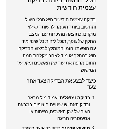
הכלי החשוב ביותר: בדיקה
עצמית חודשית
בדיקה עצמית חודשית היא הכלי היעיל
והחשוב ביותר העומד לרשותך לגילוי
מוקדם. כתוצאה מהיכרות עם המצב
התקין של גופך, תוכל לזהות כל שינוי מיד
עם הופעתו. הזמן המומלץ לביצוע הבדיקה
הוא במהלך או מיד לאחר מקלחת חמה.
החום מרפה את עור שק האשכים ומקל על
המישוש.
כיצד לבצע את הבדיקה צעד אחר
צעד
בדיקה ויזואלית:
עמוד מול מראה
ובדוק האם יש שינויים חיצוניים במראה
העור של שק האשכים, נפיחות או
אסימטריה חריגה.
מישוש פרטני:
בדוק כל אשך בנפרד.