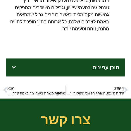
במרפסות, גריל פלט מעניק שילוב מרשים בין
טכנולוגיה לטעמי עישון, וגרילים משולבים מספקים
גמישות מקסימלית. כאשר בוחרים גריל שמתאים
באמת לצרכים שלכם, כל ארוחה בחוץ הופכת לחוויה
מהנה, נוחה וטעימה יותר.
תוכן עניינים
הקודם
הבא
עידית פייננס: השותף הפיננסי שמלווה יזמי נדל"ן מהשאלה הראשונה ועד מסירת המפתחות
שותפות מנצחת בגוגל: מה באמת קורה אחרי שבוחרים סוכנות פרסום?
צרו קשר